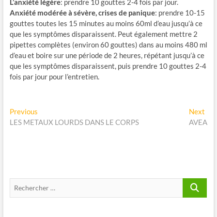
L’anxiété légère
: prendre 10 gouttes 2-4 fois par jour.
Anxiété modérée à sévère, crises de panique
: prendre 10-15
gouttes toutes les 15 minutes au moins 60ml d’eau jusqu’à ce
que les symptômes disparaissent. Peut également mettre 2
pipettes complètes (environ 60 gouttes) dans au moins 480 ml
d’eau et boire sur une période de 2 heures, répétant jusqu’à ce
que les symptômes disparaissent, puis prendre 10 gouttes 2-4
fois par jour pour l’entretien.
Navigation
Previous
Nex
Previous
Next
post:
pos
LES METAUX LOURDS DANS LE CORPS
AVEA
de
l’article
Recherche
…