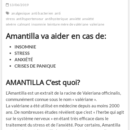
13/06/2019
analgesique
anti bacterien
anti
stress
antihypertenseur
antihysterique
anxiété
anxiété
sévère
calmant
insomnie
teinture mère de valériane
valeriane
Amantilla va aider en cas de:
INSOMNIE
STRESS
ANXIÉTÉ
CRISES DE PANIQUE
AMANTILLA C’est quoi?
L’Amantilla est un extrait de la racine de Valeriana officinalis,
communément connue sous le nom « valériane ».
La valériane a été utilisé en médecine depuis au moins 2000
ans. De nombreuses études révèlent que c’est « l’herbe qui agit
sur le système nerveux » en étant très efficace dans le
traitement du stress et de l’anxiété. Pour certains, Amantilla