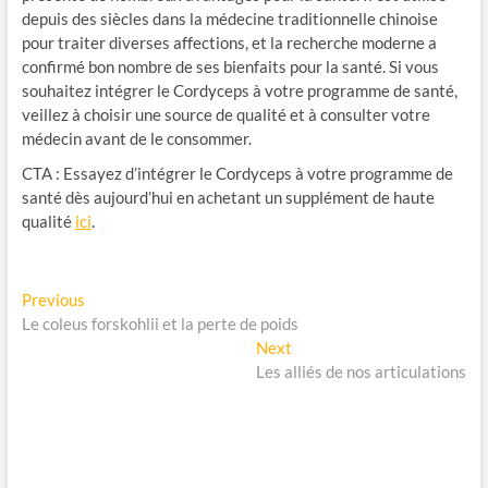
depuis des siècles dans la médecine traditionnelle chinoise
pour traiter diverses affections, et la recherche moderne a
confirmé bon nombre de ses bienfaits pour la santé. Si vous
souhaitez intégrer le Cordyceps à votre programme de santé,
veillez à choisir une source de qualité et à consulter votre
médecin avant de le consommer.
CTA : Essayez d’intégrer le Cordyceps à votre programme de
santé dès aujourd’hui en achetant un supplément de haute
qualité
ici
.
Navigation
Previous
Previous
post:
Le coleus forskohlii et la perte de poids
de
Next
Next
l’article
post:
Les alliés de nos articulations