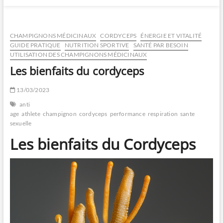
CHAMPIGNONS MÉDICINAUX
CORDYCEPS
ÉNERGIE ET VITALITÉ
GUIDE PRATIQUE
NUTRITION SPORTIVE
SANTÉ PAR BESOIN
UTILISATION DES CHAMPIGNONS MÉDICINAUX
Les bienfaits du cordyceps
13/03/2023
anti
age
athlete
champignon
cordyceps
performance
respiration
sante
sexuelle
Les bienfaits du Cordyceps