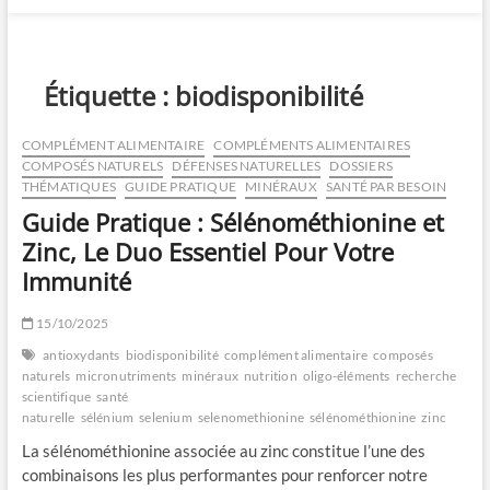
Étiquette :
biodisponibilité
COMPLÉMENT ALIMENTAIRE
COMPLÉMENTS ALIMENTAIRES
COMPOSÉS NATURELS
DÉFENSES NATURELLES
DOSSIERS
THÉMATIQUES
GUIDE PRATIQUE
MINÉRAUX
SANTÉ PAR BESOIN
Guide Pratique : Sélénométhionine et
Zinc, Le Duo Essentiel Pour Votre
Immunité
15/10/2025
antioxydants
biodisponibilité
complément alimentaire
composés
naturels
micronutriments
minéraux
nutrition
oligo-éléments
recherche
scientifique
santé
naturelle
sélénium
selenium
selenomethionine
sélénométhionine
zinc
La sélénométhionine associée au zinc constitue l’une des
combinaisons les plus performantes pour renforcer notre