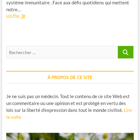
système immunitaire . Face aux défis quotidiens qui mettent
notre…
Guide
Lire Plus
Pratique
:
Sélénométhionine
et
Zinc,
Recherche
Le
Duo
…
Essentiel
Pour
Votre
À PROPOS DE CE SITE
Immunité
Je ne suis pas un médecin. Tout le contenu de ce site Web est
un commentaire ou une opinion et est protégé en vertu des
lois sur la liberté d’expression dans tout le monde civilisé.
Lire
la suite