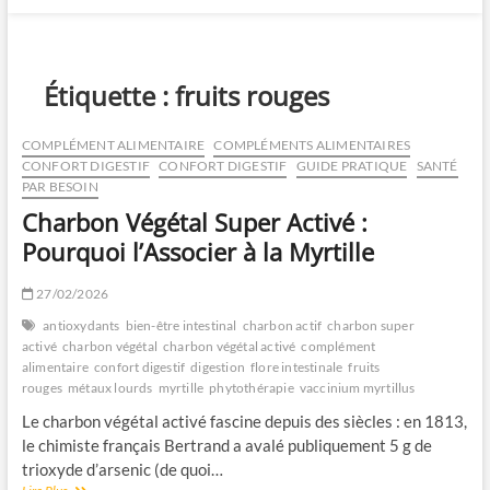
Étiquette :
fruits rouges
COMPLÉMENT ALIMENTAIRE
COMPLÉMENTS ALIMENTAIRES
CONFORT DIGESTIF
CONFORT DIGESTIF
GUIDE PRATIQUE
SANTÉ
PAR BESOIN
Charbon Végétal Super Activé :
Pourquoi l’Associer à la Myrtille
27/02/2026
antioxydants
bien-être intestinal
charbon actif
charbon super
activé
charbon végétal
charbon végétal activé
complément
alimentaire
confort digestif
digestion
flore intestinale
fruits
rouges
métaux lourds
myrtille
phytothérapie
vaccinium myrtillus
Le charbon végétal activé fascine depuis des siècles : en 1813,
le chimiste français Bertrand a avalé publiquement 5 g de
trioxyde d’arsenic (de quoi…
Charbon