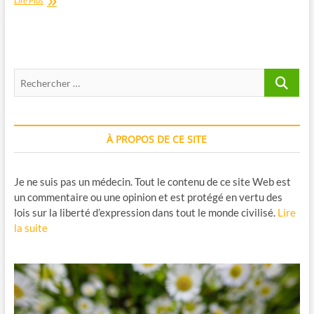
Lire Plus
Végétal
Super
Activé
:
Pourquoi
Recherche
l’Associer
à
…
la
Myrtille
À PROPOS DE CE SITE
Je ne suis pas un médecin. Tout le contenu de ce site Web est
un commentaire ou une opinion et est protégé en vertu des
lois sur la liberté d’expression dans tout le monde civilisé.
Lire
la suite