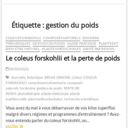
Étiquette :
gestion du poids
COLEUS FORSKOHLII
COMPOSÉS NATURELS
DOSSIERS
THÉMATIQUES
GESTION DU POIDS
GUIDE PRATIQUE
PLANTES ET
BIEN-ÊTRE NATUREL
PLANTES MÉDICINALES
SANTÉ PAR BESOIN
Le coleus forskohlii et la perte de poids
09/03/2023
ayurvéda
botanique
BRULE GRAISSE
coleus
COLEUS
FORSKOHLII
complément alimentaire
composés
naturels
forskoline
gestion du poids
PERTE DE
POIDS
phytothérapie
plante médicinale
plante
traditionnelle
plectranthus barbatus
recherche scientifique
Vous avez du mal à vous débarrasser de vos kilos superflus
malgré divers régimes et programmes d’entraînement ? Avez-
vous entendu parler du coleus forskohlii, un…
Le
Lire Plus