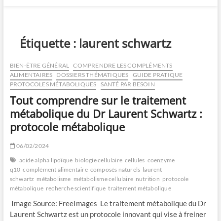
Étiquette :
laurent schwartz
BIEN-ÊTRE GÉNÉRAL
COMPRENDRE LES COMPLÉMENTS
ALIMENTAIRES
DOSSIERS THÉMATIQUES
GUIDE PRATIQUE
PROTOCOLES MÉTABOLIQUES
SANTÉ PAR BESOIN
Tout comprendre sur le traitement
métabolique du Dr Laurent Schwartz :
protocole métabolique
06/02/2024
acide alpha lipoïque
biologie cellulaire
cellules
coenzyme
q10
complément alimentaire
composés naturels
laurent
schwartz
métabolisme
métabolisme cellulaire
nutrition
protocole
métabolique
recherche scientifique
traitement métabolique
‍ Image Source: FreeImages ‍ Le traitement métabolique du Dr
Laurent Schwartz est un protocole innovant qui vise à freiner