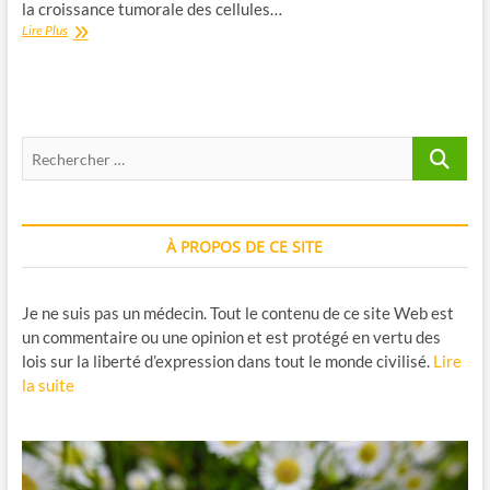
la croissance tumorale des cellules…
Tout
Lire Plus
comprendre
sur
le
traitement
métabolique
Recherche
du
Dr
…
Laurent
Schwartz
:
À PROPOS DE CE SITE
protocole
métabolique
Je ne suis pas un médecin. Tout le contenu de ce site Web est
un commentaire ou une opinion et est protégé en vertu des
lois sur la liberté d’expression dans tout le monde civilisé.
Lire
la suite