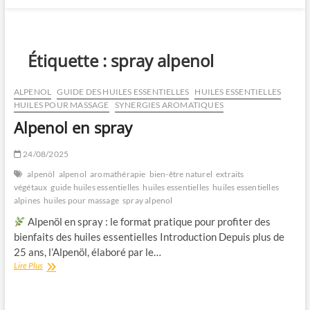
Étiquette :
spray alpenol
ALPENOL
GUIDE DES HUILES ESSENTIELLES
HUILES ESSENTIELLES
HUILES POUR MASSAGE
SYNERGIES AROMATIQUES
Alpenol en spray
24/08/2025
alpenöl
alpenol
aromathérapie
bien-être naturel
extraits
végétaux
guide huiles essentielles
huiles essentielles
huiles essentielles
alpines
huiles pour massage
spray alpenol
Alpenöl en spray : le format pratique pour profiter des
bienfaits des huiles essentielles Introduction Depuis plus de
25 ans, l’Alpenöl, élaboré par le…
Alpenol
Lire Plus
en
spray