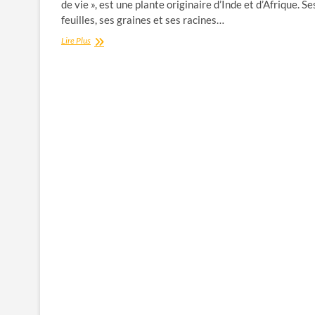
de vie », est une plante originaire d’Inde et d’Afrique. Se
feuilles, ses graines et ses racines…
Moringa
Lire Plus
:
l’arbre
de
vie
et
ses
nombreux
bienfaits