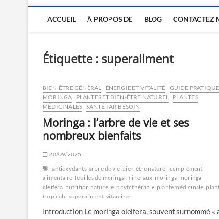
ACCUEIL
À PROPOS DE
BLOG
CONTACTEZ 
Étiquette :
superaliment
BIEN-ÊTRE GÉNÉRAL
ÉNERGIE ET VITALITÉ
GUIDE PRATIQU
MORINGA
PLANTES ET BIEN-ÊTRE NATUREL
PLANTES
MÉDICINALES
SANTÉ PAR BESOIN
Moringa : l’arbre de vie et ses
nombreux bienfaits
20/09/2025
antioxydants
arbre de vie
bien-être naturel
complément
alimentaire
feuilles de moringa
minéraux
moringa
moringa
oleifera
nutrition naturelle
phytothérapie
plante médicinale
plan
tropicale
superaliment
vitamines
Introduction Le moringa oleifera, souvent surnommé « 