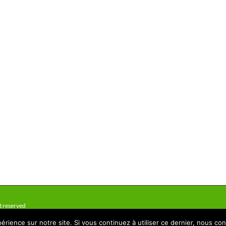
t reserved
érience sur notre site. Si vous continuez à utiliser ce dernier, nous co