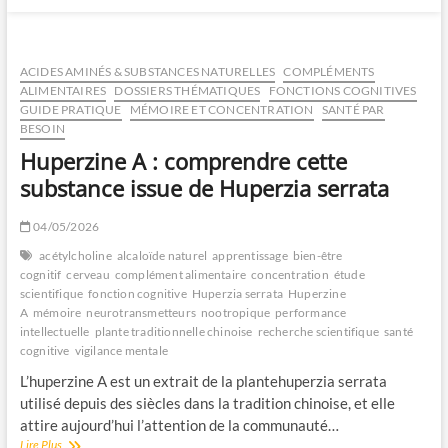
ACIDES AMINÉS & SUBSTANCES NATURELLES
COMPLÉMENTS
ALIMENTAIRES
DOSSIERS THÉMATIQUES
FONCTIONS COGNITIVES
GUIDE PRATIQUE
MÉMOIRE ET CONCENTRATION
SANTÉ PAR
BESOIN
Huperzine A : comprendre cette
substance issue de Huperzia serrata
04/05/2026
acétylcholine
alcaloïde naturel
apprentissage
bien-être
cognitif
cerveau
complément alimentaire
concentration
étude
scientifique
fonction cognitive
Huperzia serrata
Huperzine
A
mémoire
neurotransmetteurs
nootropique
performance
intellectuelle
plante traditionnelle chinoise
recherche scientifique
santé
cognitive
vigilance mentale
L’huperzine A est un extrait de la plantehuperzia serrata
utilisé depuis des siècles dans la tradition chinoise, et elle
attire aujourd’hui l’attention de la communauté…
Huperzine
Lire Plus