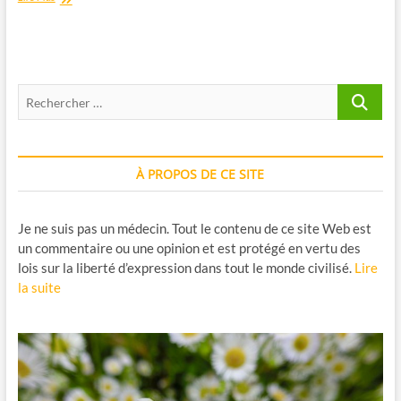
A
:
comprendre
cette
substance
Recherche
issue
de
…
Huperzia
serrata
À PROPOS DE CE SITE
Je ne suis pas un médecin. Tout le contenu de ce site Web est
un commentaire ou une opinion et est protégé en vertu des
lois sur la liberté d’expression dans tout le monde civilisé.
Lire
la suite