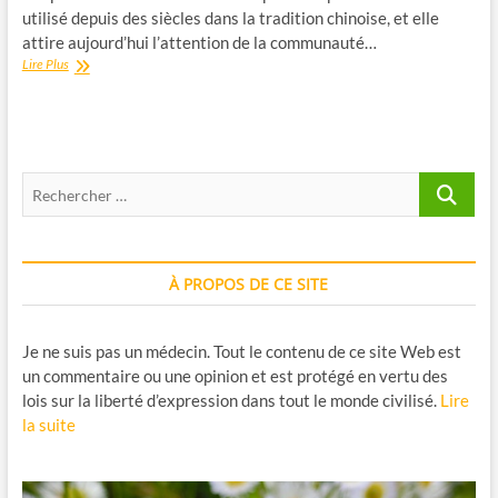
utilisé depuis des siècles dans la tradition chinoise, et elle
attire aujourd’hui l’attention de la communauté…
Huperzine
Lire Plus
A
:
comprendre
cette
substance
Recherche
issue
de
…
Huperzia
serrata
À PROPOS DE CE SITE
Je ne suis pas un médecin. Tout le contenu de ce site Web est
un commentaire ou une opinion et est protégé en vertu des
lois sur la liberté d’expression dans tout le monde civilisé.
Lire
la suite