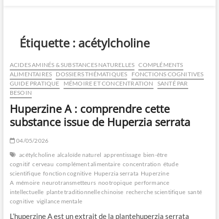
Étiquette :
acétylcholine
ACIDES AMINÉS & SUBSTANCES NATURELLES
COMPLÉMENTS
ALIMENTAIRES
DOSSIERS THÉMATIQUES
FONCTIONS COGNITIVES
GUIDE PRATIQUE
MÉMOIRE ET CONCENTRATION
SANTÉ PAR
BESOIN
Huperzine A : comprendre cette
substance issue de Huperzia serrata
04/05/2026
acétylcholine
alcaloïde naturel
apprentissage
bien-être
cognitif
cerveau
complément alimentaire
concentration
étude
scientifique
fonction cognitive
Huperzia serrata
Huperzine
A
mémoire
neurotransmetteurs
nootropique
performance
intellectuelle
plante traditionnelle chinoise
recherche scientifique
santé
cognitive
vigilance mentale
L’huperzine A est un extrait de la plantehuperzia serrata