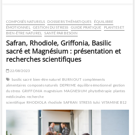
COMPOSÉS NATURELS
DOSSIERS THÉMATIQUES
ÉQUILIBRE
ÉMOTIONNEL
GESTION DU STRESS
GUIDE PRATIQUE
PLANTES ET
BIEN-ÊTRE NATUREL
SANTÉ PAR BESOIN
Safran, Rhodiole, Griffonia, Basilic
sacré et Magnésium : présentation et
recherches scientifiques
22/08/2023
basilic sacré
bien-être naturel
BURN OUT
compléments
alimentaires
composés naturels
DEPRIME
équilibre émotionnel
gestion
du stress
GRIFFONIA
magnésium
MAGNESIUM
phytothérapie
plantes
médicinales
recherche
scientifique
RHODIOLA
rhodiole
SAFRAN
STRESS
tulsi
VITAMINE B12