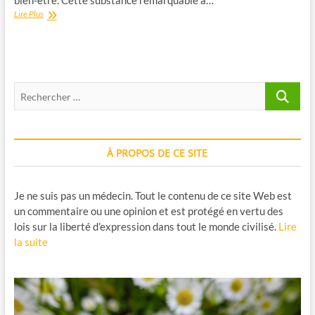
bien-être. Cette substance remarquable a…
Les
Lire Plus
bienfaits
de
la
bromélaïne
:
Recherche
Guide
complet
…
À PROPOS DE CE SITE
Je ne suis pas un médecin. Tout le contenu de ce site Web est
un commentaire ou une opinion et est protégé en vertu des
lois sur la liberté d’expression dans tout le monde civilisé.
Lire
la suite