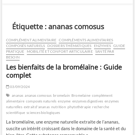
Étiquette :
ananas comosus
COMPLÉMENT ALIMENTAIRE
COMPLÉMENTS ALIMENTAIRES
COMPOSÉS NATURELS
DOSSIERS THÉMATIQUES
ENZYMES
GUIDE
PRATIQUE
MOBILITÉ ET CONFORT ARTICULAIRE
SANTÉ PAR
BESOIN
Les bienfaits de la bromélaïne : Guide
complet
03/09/2024
ananas
ananas comosus
bromelain
Bromelaine
complément
alimentaire
composés naturels
enzyme
enzymes digestives
enzymes
naturelles
extrait d'ananas
nutrition
phytothérapie
recherche
scientifique
sciences biologiques
La bromélaïne, une enzyme naturelle extraite de l’ananas,
suscite un intérêt croissant dans le domaine de la santé et du