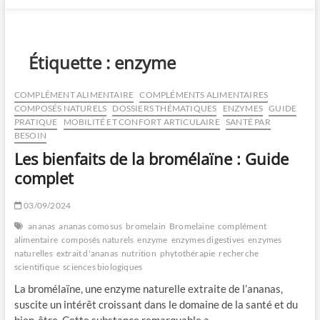
Étiquette :
enzyme
COMPLÉMENT ALIMENTAIRE
COMPLÉMENTS ALIMENTAIRES
COMPOSÉS NATURELS
DOSSIERS THÉMATIQUES
ENZYMES
GUIDE
PRATIQUE
MOBILITÉ ET CONFORT ARTICULAIRE
SANTÉ PAR
BESOIN
Les bienfaits de la bromélaïne : Guide
complet
03/09/2024
ananas
ananas comosus
bromelain
Bromelaine
complément
alimentaire
composés naturels
enzyme
enzymes digestives
enzymes
naturelles
extrait d'ananas
nutrition
phytothérapie
recherche
scientifique
sciences biologiques
La bromélaïne, une enzyme naturelle extraite de l’ananas,
suscite un intérêt croissant dans le domaine de la santé et du