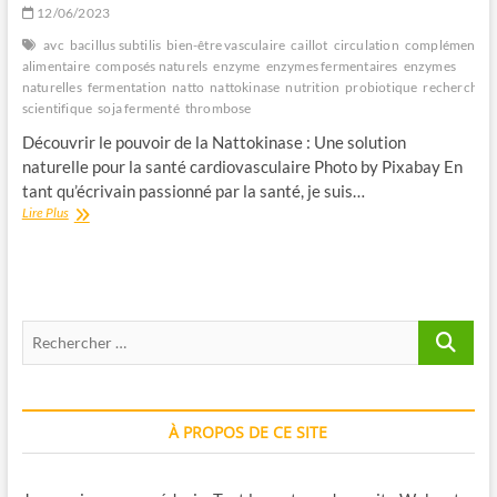
12/06/2023
avc
bacillus subtilis
bien-être vasculaire
caillot
circulation
complément
alimentaire
composés naturels
enzyme
enzymes fermentaires
enzymes
naturelles
fermentation
natto
nattokinase
nutrition
probiotique
recherche
scientifique
soja fermenté
thrombose
Découvrir le pouvoir de la Nattokinase : Une solution
naturelle pour la santé cardiovasculaire ‍Photo by Pixabay ‍En
tant qu’écrivain passionné par la santé, je suis…
Les
Lire Plus
bienfaits
de
la
Nattokinase
Recherche
…
À PROPOS DE CE SITE