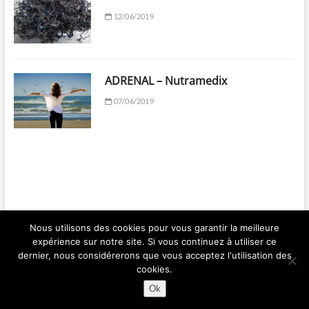
12/06/2019
ADRENAL – Nutramedix
07/06/2019
Nous utilisons des cookies pour vous garantir la meilleure
expérience sur notre site. Si vous continuez à utiliser ce
Ma Santé par les Plantes | Franck BERGER | 2018 © Copyright All right
dernier, nous considérerons que vous acceptez l'utilisation des
reserved
cookies.
Ok