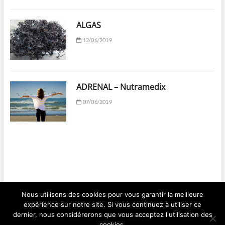
ALGAS
12/06/2019
ADRENAL – Nutramedix
07/06/2019
Nous utilisons des cookies pour vous garantir la meilleure
expérience sur notre site. Si vous continuez à utiliser ce
Ma Santé par les Plantes | Franck BERGER | 2018 © Copyright All right
dernier, nous considérerons que vous acceptez l'utilisation des
reserved
cookies.