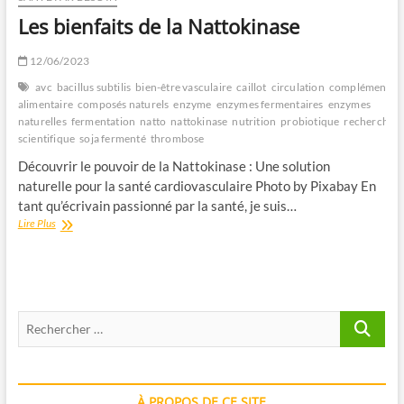
Les bienfaits de la Nattokinase
12/06/2023
avc
bacillus subtilis
bien-être vasculaire
caillot
circulation
complément
alimentaire
composés naturels
enzyme
enzymes fermentaires
enzymes
naturelles
fermentation
natto
nattokinase
nutrition
probiotique
recherche
scientifique
soja fermenté
thrombose
Découvrir le pouvoir de la Nattokinase : Une solution
naturelle pour la santé cardiovasculaire ‍Photo by Pixabay ‍En
tant qu’écrivain passionné par la santé, je suis…
Les
Lire Plus
bienfaits
de
la
Nattokinase
Recherche
…
À PROPOS DE CE SITE