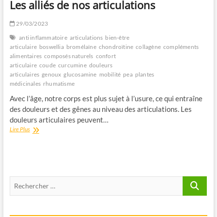
Les alliés de nos articulations
29/03/2023
anti inflammatoire
articulations
bien-être
articulaire
boswellia
bromélaïne
chondroïtine
collagène
compléments
alimentaires
composés naturels
confort
articulaire
coude
curcumine
douleurs
articulaires
genoux
glucosamine
mobilité
pea
plantes
médicinales
rhumatisme
Avec l’âge, notre corps est plus sujet à l’usure, ce qui entraîne
des douleurs et des gênes au niveau des articulations. Les
douleurs articulaires peuvent…
Les
Lire Plus
alliés
de
nos
articulations
Recherche
…