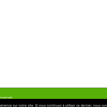
t reserved
érience sur notre site. Si vous continuez à utiliser ce dernier, nous co