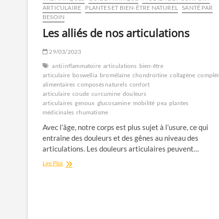
ARTICULAIRE
PLANTES ET BIEN-ÊTRE NATUREL
SANTÉ PAR
BESOIN
Les alliés de nos articulations
29/03/2023
anti inflammatoire
articulations
bien-être
articulaire
boswellia
bromélaïne
chondroïtine
collagène
complé
alimentaires
composés naturels
confort
articulaire
coude
curcumine
douleurs
articulaires
genoux
glucosamine
mobilité
pea
plantes
médicinales
rhumatisme
Avec l’âge, notre corps est plus sujet à l’usure, ce qui
entraîne des douleurs et des gênes au niveau des
articulations. Les douleurs articulaires peuvent…
Les
Lire Plus
alliés
de
nos
articulations