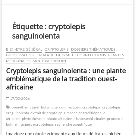
Étiquette :
cryptolepis
sanguinolenta
BIEN-ÊTRE GÉNÉRAL
CRYPTOLEPIS
DOSSIERS THÉMATIQUES
GUIDE PRATIQUE
MALADIE DE LYME ET CO-INFECTIONS
PLANTES
MÉDICINALES
SANTÉ PAR BESOIN
Cryptolepis sanguinolenta : une plante
emblématique de la tradition ouest-
africaine
17/03/2026
bien-être naturel
botanique
co-infections
cryptolepis
cryptolepis
sanguinolenta
extrait de cryptolepis
médecine traditionnelle
africaine
phytothérapie
plante africaine
plantes médicinales
protocole
buhner
racine de cryptolepis
recherche scientifique
Imaginez une plante grimpante aux fleurs délicates, nichée