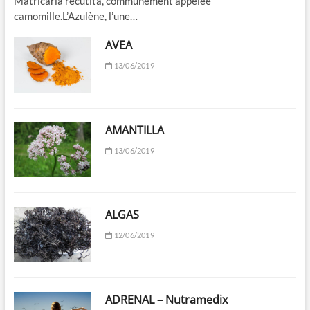
Matricaria recutita, communément appelée
camomille.L’Azulène, l’une…
AVEA
13/06/2019
AMANTILLA
13/06/2019
ALGAS
12/06/2019
ADRENAL – Nutramedix