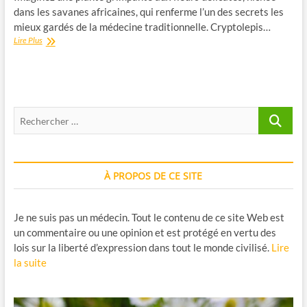
dans les savanes africaines, qui renferme l’un des secrets les
mieux gardés de la médecine traditionnelle. Cryptolepis…
Cryptolepis
Lire Plus
sanguinolenta
:
une
plante
emblématique
Recherche
de
la
…
tradition
ouest-
africaine
À PROPOS DE CE SITE
Je ne suis pas un médecin. Tout le contenu de ce site Web est
un commentaire ou une opinion et est protégé en vertu des
lois sur la liberté d’expression dans tout le monde civilisé.
Lire
la suite