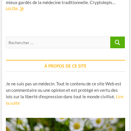
mieux gardés de la médecine traditionnelle. Cryptolepis…
Cryptolepis
Lire Plus
sanguinolenta
:
une
plante
emblématique
Recherche
de
la
…
tradition
ouest-
africaine
À PROPOS DE CE SITE
Je ne suis pas un médecin. Tout le contenu de ce site Web est
un commentaire ou une opinion et est protégé en vertu des
lois sur la liberté d’expression dans tout le monde civilisé.
Lire
la suite