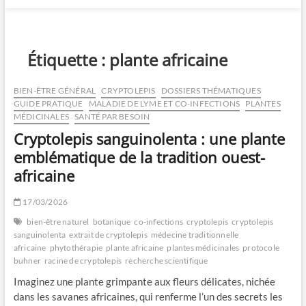
Étiquette :
plante africaine
BIEN-ÊTRE GÉNÉRAL
CRYPTOLEPIS
DOSSIERS THÉMATIQUES
GUIDE PRATIQUE
MALADIE DE LYME ET CO-INFECTIONS
PLANTES
MÉDICINALES
SANTÉ PAR BESOIN
Cryptolepis sanguinolenta : une plante
emblématique de la tradition ouest-
africaine
17/03/2026
bien-être naturel
botanique
co-infections
cryptolepis
cryptolepis
sanguinolenta
extrait de cryptolepis
médecine traditionnelle
africaine
phytothérapie
plante africaine
plantes médicinales
protocole
buhner
racine de cryptolepis
recherche scientifique
Imaginez une plante grimpante aux fleurs délicates, nichée
dans les savanes africaines, qui renferme l’un des secrets les