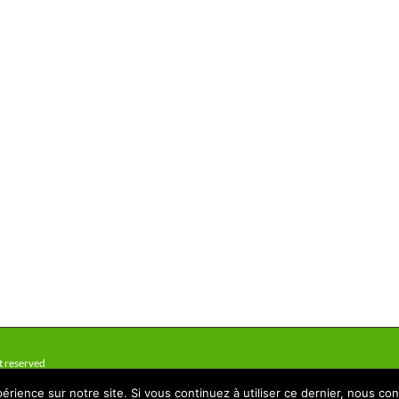
t reserved
érience sur notre site. Si vous continuez à utiliser ce dernier, nous co