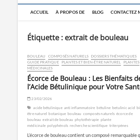
ACCUEIL
À PROPOS DE
BLOG
CONTACTEZ 
Étiquette :
extrait de bouleau
BOULEAU
COMPOSÉS NATURELS
DOSSIERS THÉMATIQUES
GUIDE PRATIQUE
PLANTES ET BIEN-ÊTRE NATUREL
PLANTES
MÉDICINALES
Écorce de Bouleau : Les Bienfaits d
l’Acide Bétulinique pour Votre Sant
23/02/2026
acide bétulinique
anti inflammatoire
bétuline
betulinic acid
b
être naturel
botanique
bouleau
composés naturels
écorce de
bouleau
extrait de bouleau
phytothérapie
plante
médicinale
polyphénols
recherche scientifique
triterpènes
L’écorce de bouleau contient un composé remarquable q