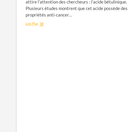
attire l’attention des chercheurs : l’acide bétulinique.
Plusieurs études montrent que cet acide possède des
propriétés anti-cancer…
Écorce
Lire Plus
de
Bouleau
:
Les
Bienfaits
de
l’Acide
Bétulinique
pour
Votre
Santé