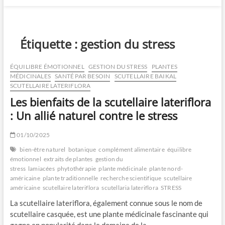
Étiquette :
gestion du stress
ÉQUILIBRE ÉMOTIONNEL
GESTION DU STRESS
PLANTES
MÉDICINALES
SANTÉ PAR BESOIN
SCUTELLAIRE BAIKAL
SCUTELLAIRE LATERIFLORA
Les bienfaits de la scutellaire lateriflora
: Un allié naturel contre le stress
01/10/2025
bien-être naturel
botanique
complément alimentaire
équilibre
émotionnel
extraits de plantes
gestion du
stress
lamiacées
phytothérapie
plante médicinale
plante nord-
américaine
plante traditionnelle
recherche scientifique
scutellaire
américaine
scutellaire lateriflora
scutellaria lateriflora
STRESS
La scutellaire lateriflora, également connue sous le nom de
scutellaire casquée, est une plante médicinale fascinante qui