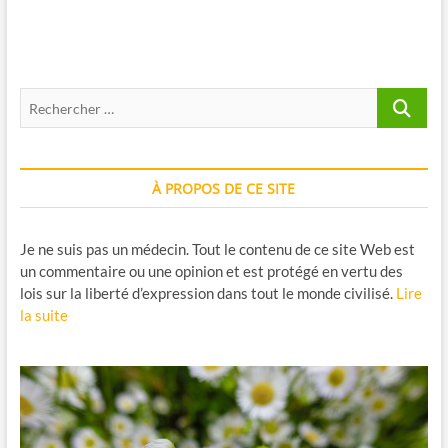
Rhodiole,
Griffonia,
Basilic
sacré
et
Recherche
Magnésium
:
…
présentation
et
recherches
À PROPOS DE CE SITE
scientifiques
Je ne suis pas un médecin. Tout le contenu de ce site Web est
un commentaire ou une opinion et est protégé en vertu des
lois sur la liberté d’expression dans tout le monde civilisé.
Lire
la suite