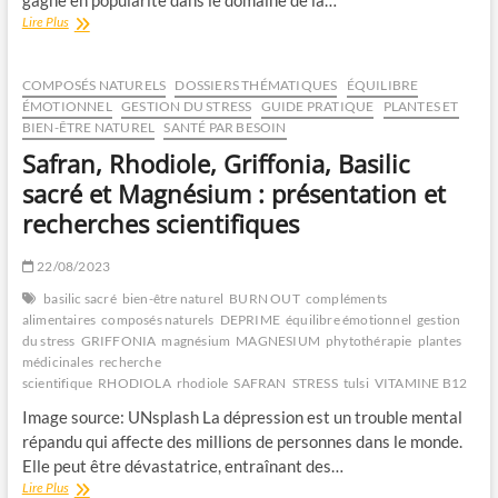
gagne en popularité dans le domaine de la…
Les
Lire Plus
bienfaits
de
la
COMPOSÉS NATURELS
DOSSIERS THÉMATIQUES
ÉQUILIBRE
scutellaire
ÉMOTIONNEL
GESTION DU STRESS
GUIDE PRATIQUE
PLANTES ET
lateriflora
BIEN-ÊTRE NATUREL
SANTÉ PAR BESOIN
:
Safran, Rhodiole, Griffonia, Basilic
Un
allié
sacré et Magnésium : présentation et
naturel
recherches scientifiques
contre
le
stress
22/08/2023
basilic sacré
bien-être naturel
BURN OUT
compléments
alimentaires
composés naturels
DEPRIME
équilibre émotionnel
gestion
du stress
GRIFFONIA
magnésium
MAGNESIUM
phytothérapie
plantes
médicinales
recherche
scientifique
RHODIOLA
rhodiole
SAFRAN
STRESS
tulsi
VITAMINE B12
Image source: UNsplash ‍La dépression est un trouble mental
répandu qui affecte des millions de personnes dans le monde.
Elle peut être dévastatrice, entraînant des…
Safran,
Lire Plus