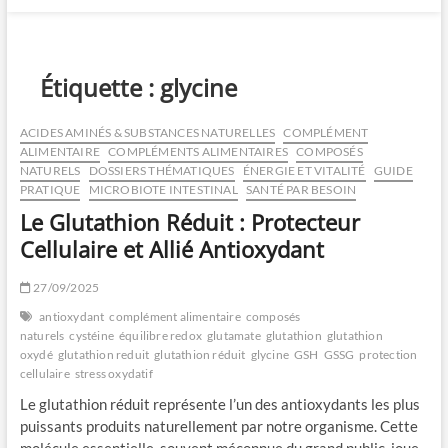
Étiquette :
glycine
ACIDES AMINÉS & SUBSTANCES NATURELLES
COMPLÉMENT
ALIMENTAIRE
COMPLÉMENTS ALIMENTAIRES
COMPOSÉS
NATURELS
DOSSIERS THÉMATIQUES
ÉNERGIE ET VITALITÉ
GUIDE
PRATIQUE
MICROBIOTE INTESTINAL
SANTÉ PAR BESOIN
Le Glutathion Réduit : Protecteur
Cellulaire et Allié Antioxydant
27/09/2025
antioxydant
complément alimentaire
composés
naturels
cystéine
équilibre redox
glutamate
glutathion
glutathion
oxydé
glutathion reduit
glutathion réduit
glycine
GSH
GSSG
protection
cellulaire
stress oxydatif
Le glutathion réduit représente l’un des antioxydants les plus
puissants produits naturellement par notre organisme. Cette