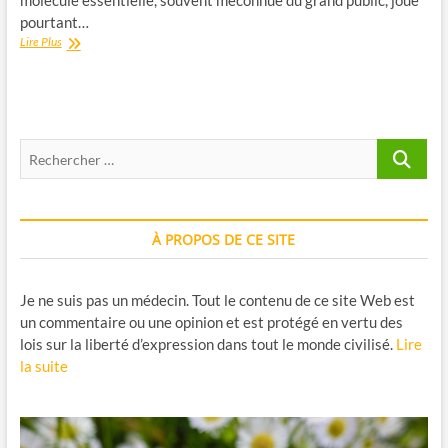
molécule essentielle, souvent méconnue du grand public, joue
pourtant…
Le
Lire Plus
Glutathion
Réduit
:
Protecteur
Cellulaire
Recherche
et
Allié
…
Antioxydant
À PROPOS DE CE SITE
Je ne suis pas un médecin. Tout le contenu de ce site Web est
un commentaire ou une opinion et est protégé en vertu des
lois sur la liberté d’expression dans tout le monde civilisé.
Lire
la suite