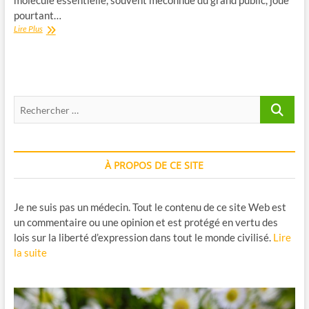
molécule essentielle, souvent méconnue du grand public, joue
pourtant…
Le
Lire Plus
Glutathion
Réduit
:
Protecteur
Cellulaire
Recherche
et
Allié
…
Antioxydant
À PROPOS DE CE SITE
Je ne suis pas un médecin. Tout le contenu de ce site Web est
un commentaire ou une opinion et est protégé en vertu des
lois sur la liberté d’expression dans tout le monde civilisé.
Lire
la suite