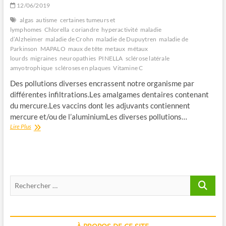
12/06/2019
algas
autisme
certaines tumeurs et
lymphomes
Chlorella
coriandre
hyperactivité
maladie
d’Alzheimer
maladie de Crohn
maladie de Dupuytren
maladie de
Parkinson
MAPALO
maux de tête
metaux
métaux
lourds
migraines
neuropathies
PINELLA
sclérose latérale
amyotrophique
scléroses en plaques
Vitamine C
Des pollutions diverses encrassent notre organisme par
différentes infiltrations.Les amalgames dentaires contenant
du mercure.Les vaccins dont les adjuvants contiennent
mercure et/ou de l’aluminiumLes diverses pollutions…
LES
Lire Plus
METAUX
LOURDS
DANS
LE
CORPS
Recherche
…