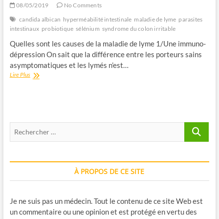
08/05/2019
No Comments
candida albican
hyperméabilité intestinale
maladie de lyme
parasites
intestinaux
probiotique
sélénium
syndrome du colon irritable
Quelles sont les causes de la maladie de lyme 1/Une immuno-
dépression On sait que la différence entre les porteurs sains
asymptomatiques et les lymés n’est…
LES
Lire Plus
CAUSES
DE
LA
MALADIE
DE
Recherche
LYME
…
À PROPOS DE CE SITE
Je ne suis pas un médecin. Tout le contenu de ce site Web est
un commentaire ou une opinion et est protégé en vertu des