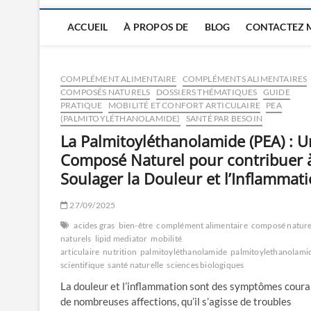
ACCUEIL
À PROPOS DE
BLOG
CONTACTEZ 
COMPLÉMENT ALIMENTAIRE
COMPLÉMENTS ALIMENTAIRES
COMPOSÉS NATURELS
DOSSIERS THÉMATIQUES
GUIDE
PRATIQUE
MOBILITÉ ET CONFORT ARTICULAIRE
PEA
(PALMITOYLÉTHANOLAMIDE)
SANTÉ PAR BESOIN
La Palmitoyléthanolamide (PEA) : U
Composé Naturel pour contribuer 
Soulager la Douleur et l’Inflammat
27/09/2025
acides gras
bien-être
complément alimentaire
composé nature
naturels
lipid mediator
mobilité
articulaire
nutrition
palmitoyléthanolamide
palmitoylethanolami
scientifique
santé naturelle
sciences biologiques
La douleur et l’inflammation sont des symptômes coura
de nombreuses affections, qu’il s’agisse de troubles