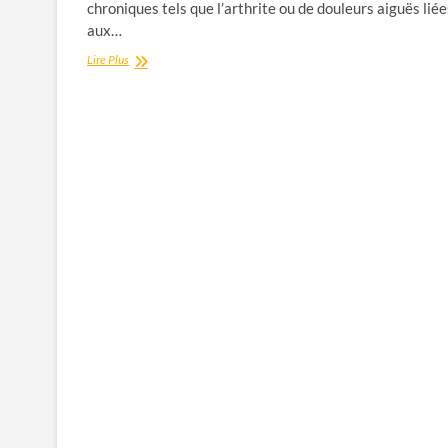
chroniques tels que l’arthrite ou de douleurs aiguës liée
aux…
La
Lire Plus
Palmitoyléthanolamide
(PEA)
:
Un
Composé
Naturel
pour
contribuer
à
Soulager
la
Douleur
et
l’Inflammation