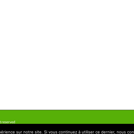
t reserved
érience sur notre site. Si vous continuez à utiliser ce dernier, nous co