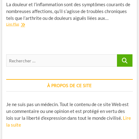
La douleur et l’inflammation sont des symptômes courants de
nombreuses affections, qu’il s’agisse de troubles chroniques
tels que l’arthrite ou de douleurs aiguës liées aux…
La
Lire Plus
Palmitoyléthanolamide
(PEA)
:
Un
Composé
Recherche
Naturel
pour
…
contribuer
à
Soulager
À PROPOS DE CE SITE
la
Douleur
et
l’Inflammation
Je ne suis pas un médecin. Tout le contenu de ce site Web est
un commentaire ou une opinion et est protégé en vertu des
lois sur la liberté d’expression dans tout le monde civilisé.
Lire
la suite