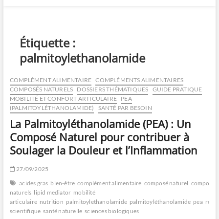
Étiquette :
palmitoylethanolamide
COMPLÉMENT ALIMENTAIRE
COMPLÉMENTS ALIMENTAIRES
COMPOSÉS NATURELS
DOSSIERS THÉMATIQUES
GUIDE PRATIQUE
MOBILITÉ ET CONFORT ARTICULAIRE
PEA
(PALMITOYLÉTHANOLAMIDE)
SANTÉ PAR BESOIN
La Palmitoyléthanolamide (PEA) : Un
Composé Naturel pour contribuer à
Soulager la Douleur et l’Inflammation
27/09/2025
acides gras
bien-être
complément alimentaire
composé naturel
composés
naturels
lipid mediator
mobilité
articulaire
nutrition
palmitoylethanolamide
palmitoyléthanolamide
pea
rech
scientifique
santé naturelle
sciences biologiques