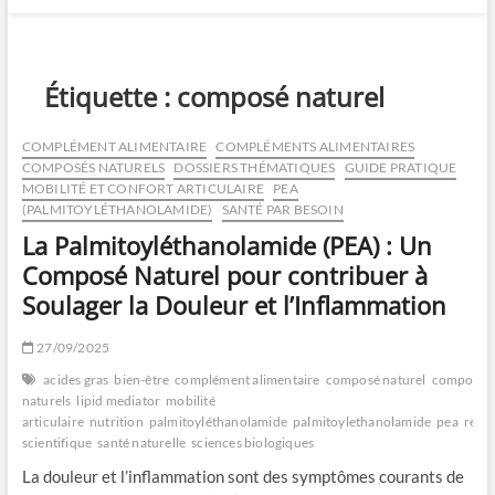
Étiquette :
composé naturel
COMPLÉMENT ALIMENTAIRE
COMPLÉMENTS ALIMENTAIRES
COMPOSÉS NATURELS
DOSSIERS THÉMATIQUES
GUIDE PRATIQUE
MOBILITÉ ET CONFORT ARTICULAIRE
PEA
(PALMITOYLÉTHANOLAMIDE)
SANTÉ PAR BESOIN
La Palmitoyléthanolamide (PEA) : Un
Composé Naturel pour contribuer à
Soulager la Douleur et l’Inflammation
27/09/2025
acides gras
bien-être
complément alimentaire
composé naturel
composés
naturels
lipid mediator
mobilité
articulaire
nutrition
palmitoyléthanolamide
palmitoylethanolamide
pea
rech
scientifique
santé naturelle
sciences biologiques
La douleur et l’inflammation sont des symptômes courants de