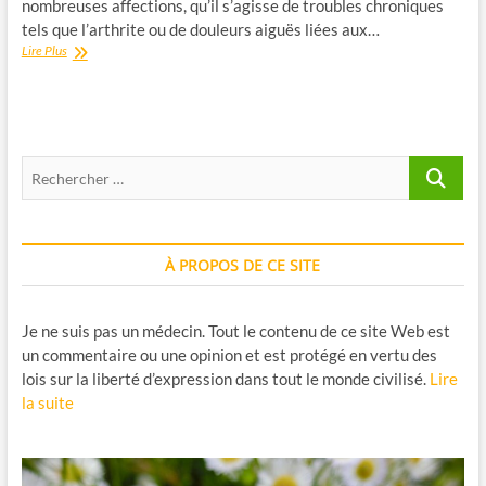
nombreuses affections, qu’il s’agisse de troubles chroniques
tels que l’arthrite ou de douleurs aiguës liées aux…
La
Lire Plus
Palmitoyléthanolamide
(PEA)
:
Un
Composé
Recherche
Naturel
pour
…
contribuer
à
Soulager
À PROPOS DE CE SITE
la
Douleur
et
l’Inflammation
Je ne suis pas un médecin. Tout le contenu de ce site Web est
un commentaire ou une opinion et est protégé en vertu des
lois sur la liberté d’expression dans tout le monde civilisé.
Lire
la suite