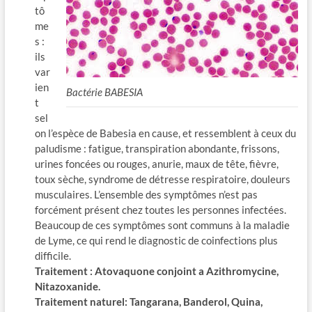
tô
me
s :
ils
var
ien
Bactérie BABESIA
t
sel
on l’espèce de Babesia en cause, et ressemblent à ceux du
paludisme : fatigue, transpiration abondante, frissons,
urines foncées ou rouges, anurie, maux de tête, fièvre,
toux sèche, syndrome de détresse respiratoire, douleurs
musculaires. L’ensemble des symptômes n’est pas
forcément présent chez toutes les personnes infectées.
Beaucoup de ces symptômes sont communs à la maladie
de Lyme, ce qui rend le diagnostic de coinfections plus
difficile.
Traitement : Atovaquone conjoint a Azithromycine,
Nitazoxanide.
Traitement naturel: Tangarana, Banderol, Quina,