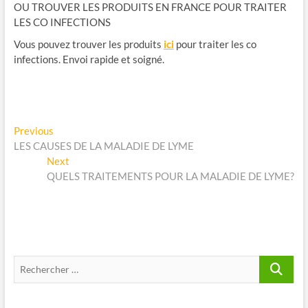
OU TROUVER LES PRODUITS EN FRANCE POUR TRAITER
LES CO INFECTIONS
Vous pouvez trouver les produits
ici
pour traiter les co
infections. Envoi rapide et soigné.
Navigation
Previous
Previous
post:
LES CAUSES DE LA MALADIE DE LYME
de
Next
Next
l’article
post:
QUELS TRAITEMENTS POUR LA MALADIE DE LYME?
Recherche
…