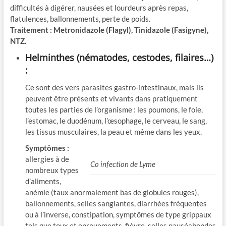
difficultés à digérer, nausées et lourdeurs après repas,
flatulences, ballonnements, perte de poids.
Traitement : Metronidazole (Flagyl), Tinidazole (Fasigyne),
NTZ.
Helminthes (nématodes, cestodes, filaires…)
:
Ce sont des vers parasites gastro-intestinaux, mais ils
peuvent être présents et vivants dans pratiquement
toutes les parties de l’organisme : les poumons, le foie,
l’estomac, le duodénum, l’œsophage, le cerveau, le sang,
les tissus musculaires, la peau et même dans les yeux.
Symptômes :
allergies à de
Co infection de Lyme
nombreux types
d’aliments,
anémie (taux anormalement bas de globules rouges),
ballonnements, selles sanglantes, diarrhées fréquentes
ou à l’inverse, constipation, symptômes de type grippaux
tels que toux et enrouements, fièvre, selles nauséabondes