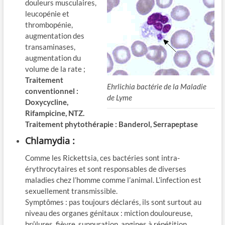
douleurs musculaires,
leucopénie et
thrombopénie,
augmentation des
transaminases,
augmentation du
volume de la rate ;
Traitement
Ehrlichia bactérie de la Maladie
conventionnel :
de Lyme
Doxycycline,
Rifampicine, NTZ.
Traitement phytothérapie : Banderol, Serrapeptase
Chlamydia :
Comme les Rickettsia, ces bactéries sont intra-
érythrocytaires et sont responsables de diverses
maladies chez l’homme comme l’animal. L’infection est
sexuellement transmissible.
Symptômes : pas toujours déclarés, ils sont surtout au
niveau des organes génitaux : miction douloureuse,
brûlures, fièvre, suppuration, angines à répétition…