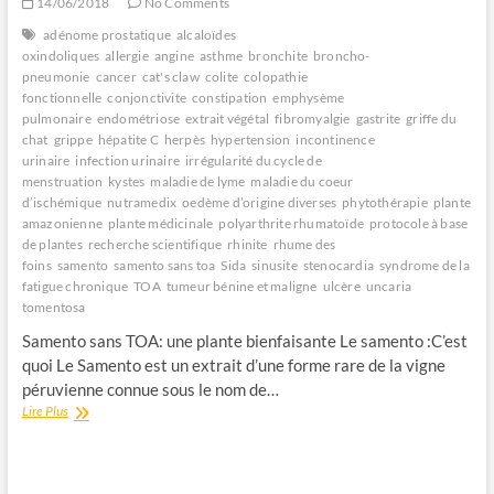
14/06/2018
No Comments
adénome prostatique
alcaloïdes
oxindoliques
allergie
angine
asthme
bronchite
broncho-
pneumonie
cancer
cat's claw
colite
colopathie
fonctionnelle
conjonctivite
constipation
emphysème
pulmonaire
endométriose
extrait végétal
fibromyalgie
gastrite
griffe du
chat
grippe
hépatite C
herpès
hypertension
incontinence
urinaire
infection urinaire
irrégularité du cycle de
menstruation
kystes
maladie de lyme
maladie du coeur
d’ischémique
nutramedix
oedème d’origine diverses
phytothérapie
plante
amazonienne
plante médicinale
polyarthrite rhumatoïde
protocole à base
de plantes
recherche scientifique
rhinite
rhume des
foins
samento
samento sans toa
Sida
sinusite
stenocardia
syndrome de la
fatigue chronique
TOA
tumeur bénine et maligne
ulcère
uncaria
tomentosa
Samento sans TOA: une plante bienfaisante Le samento :C’est
quoi Le Samento est un extrait d’une forme rare de la vigne
péruvienne connue sous le nom de…
Le
Lire Plus
Samento