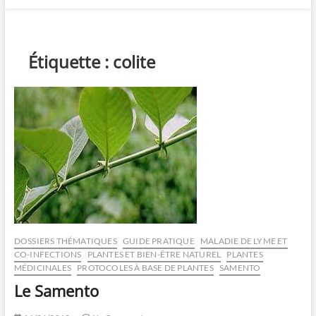
Étiquette :
colite
DOSSIERS THÉMATIQUES
GUIDE PRATIQUE
MALADIE DE LYME ET
CO-INFECTIONS
PLANTES ET BIEN-ÊTRE NATUREL
PLANTES
MÉDICINALES
PROTOCOLES À BASE DE PLANTES
SAMENTO
Le Samento