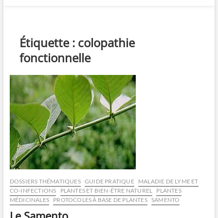
Étiquette :
colopathie
fonctionnelle
DOSSIERS THÉMATIQUES
GUIDE PRATIQUE
MALADIE DE LYME ET
CO-INFECTIONS
PLANTES ET BIEN-ÊTRE NATUREL
PLANTES
MÉDICINALES
PROTOCOLES À BASE DE PLANTES
SAMENTO
Le Samento