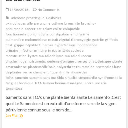
14/06/2018
No Comments
adénome prostatique
alcaloïdes
oxindoliques
allergie
angine
asthme
bronchite
broncho-
pneumonie
cancer
cat's claw
colite
colopathie
fonctionnelle
conjonctivite
constipation
emphysème
pulmonaire
endométriose
extrait végétal
fibromyalgie
gastrite
griffe du
chat
grippe
hépatite C
herpès
hypertension
incontinence
urinaire
infection urinaire
irrégularité du cycle de
menstruation
kystes
maladie de lyme
maladie du coeur
d’ischémique
nutramedix
oedème d’origine diverses
phytothérapie
plante
amazonienne
plante médicinale
polyarthrite rhumatoïde
protocole à base
de plantes
recherche scientifique
rhinite
rhume des
foins
samento
samento sans toa
Sida
sinusite
stenocardia
syndrome de la
fatigue chronique
TOA
tumeur bénine et maligne
ulcère
uncaria
tomentosa
Samento sans TOA: une plante bienfaisante Le samento :C’est
quoi Le Samento est un extrait d’une forme rare de la vigne
péruvienne connue sous le nom de…
Le
Lire Plus
Samento