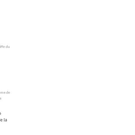
iffe du
ome de
a
o
e la