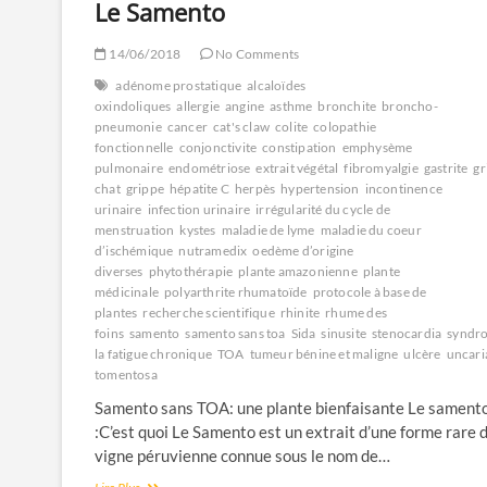
Le Samento
14/06/2018
No Comments
adénome prostatique
alcaloïdes
oxindoliques
allergie
angine
asthme
bronchite
broncho-
pneumonie
cancer
cat's claw
colite
colopathie
fonctionnelle
conjonctivite
constipation
emphysème
pulmonaire
endométriose
extrait végétal
fibromyalgie
gastrite
gr
chat
grippe
hépatite C
herpès
hypertension
incontinence
urinaire
infection urinaire
irrégularité du cycle de
menstruation
kystes
maladie de lyme
maladie du coeur
d’ischémique
nutramedix
oedème d’origine
diverses
phytothérapie
plante amazonienne
plante
médicinale
polyarthrite rhumatoïde
protocole à base de
plantes
recherche scientifique
rhinite
rhume des
foins
samento
samento sans toa
Sida
sinusite
stenocardia
syndr
la fatigue chronique
TOA
tumeur bénine et maligne
ulcère
uncari
tomentosa
Samento sans TOA: une plante bienfaisante Le sament
:C’est quoi Le Samento est un extrait d’une forme rare d
vigne péruvienne connue sous le nom de…
Le