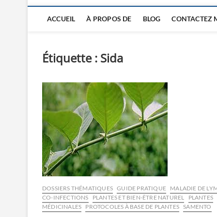
ACCUEIL
À PROPOS DE
BLOG
CONTACTEZ 
Étiquette :
Sida
DOSSIERS THÉMATIQUES
GUIDE PRATIQUE
MALADIE DE LYM
CO-INFECTIONS
PLANTES ET BIEN-ÊTRE NATUREL
PLANTES
MÉDICINALES
PROTOCOLES À BASE DE PLANTES
SAMENTO