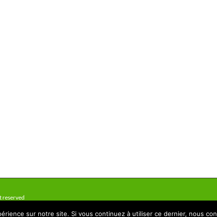
t reserved
érience sur notre site. Si vous continuez à utiliser ce dernier, nous co