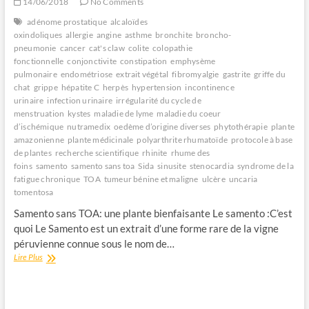
14/06/2018
No Comments
adénome prostatique
alcaloïdes
oxindoliques
allergie
angine
asthme
bronchite
broncho-
pneumonie
cancer
cat's claw
colite
colopathie
fonctionnelle
conjonctivite
constipation
emphysème
pulmonaire
endométriose
extrait végétal
fibromyalgie
gastrite
griffe du
chat
grippe
hépatite C
herpès
hypertension
incontinence
urinaire
infection urinaire
irrégularité du cycle de
menstruation
kystes
maladie de lyme
maladie du coeur
d’ischémique
nutramedix
oedème d’origine diverses
phytothérapie
plante
amazonienne
plante médicinale
polyarthrite rhumatoïde
protocole à base
de plantes
recherche scientifique
rhinite
rhume des
foins
samento
samento sans toa
Sida
sinusite
stenocardia
syndrome de la
fatigue chronique
TOA
tumeur bénine et maligne
ulcère
uncaria
tomentosa
Samento sans TOA: une plante bienfaisante Le samento :C’est
quoi Le Samento est un extrait d’une forme rare de la vigne
péruvienne connue sous le nom de…
Le
Lire Plus
Samento