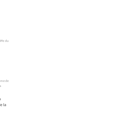
iffe du
ome de
a
o
e la