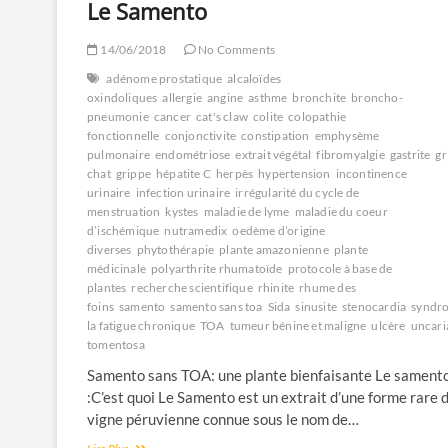
Le Samento
14/06/2018
No Comments
adénome prostatique
alcaloïdes
oxindoliques
allergie
angine
asthme
bronchite
broncho-
pneumonie
cancer
cat's claw
colite
colopathie
fonctionnelle
conjonctivite
constipation
emphysème
pulmonaire
endométriose
extrait végétal
fibromyalgie
gastrite
gr
chat
grippe
hépatite C
herpès
hypertension
incontinence
urinaire
infection urinaire
irrégularité du cycle de
menstruation
kystes
maladie de lyme
maladie du coeur
d’ischémique
nutramedix
oedème d’origine
diverses
phytothérapie
plante amazonienne
plante
médicinale
polyarthrite rhumatoïde
protocole à base de
plantes
recherche scientifique
rhinite
rhume des
foins
samento
samento sans toa
Sida
sinusite
stenocardia
syndr
la fatigue chronique
TOA
tumeur bénine et maligne
ulcère
uncari
tomentosa
Samento sans TOA: une plante bienfaisante Le sament
:C’est quoi Le Samento est un extrait d’une forme rare d
vigne péruvienne connue sous le nom de…
Le