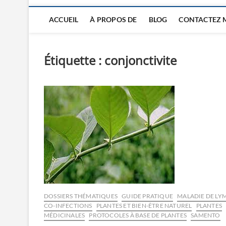
ACCUEIL
À PROPOS DE
BLOG
CONTACTEZ 
Étiquette :
conjonctivite
DOSSIERS THÉMATIQUES
GUIDE PRATIQUE
MALADIE DE LYM
CO-INFECTIONS
PLANTES ET BIEN-ÊTRE NATUREL
PLANTES
MÉDICINALES
PROTOCOLES À BASE DE PLANTES
SAMENTO