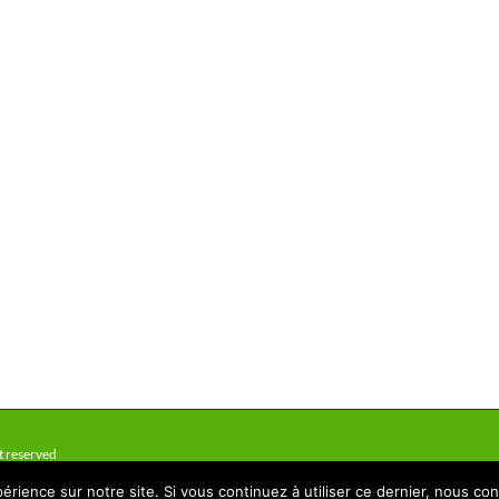
t reserved
érience sur notre site. Si vous continuez à utiliser ce dernier, nous co