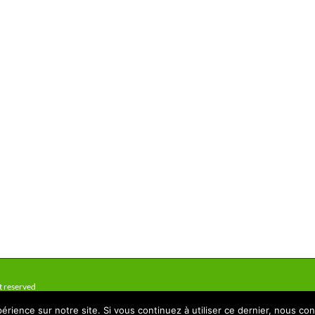
t reserved
érience sur notre site. Si vous continuez à utiliser ce dernier, nous co