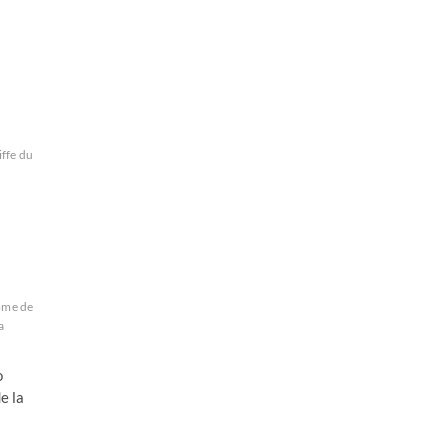
iffe du
ome de
a
o
e la