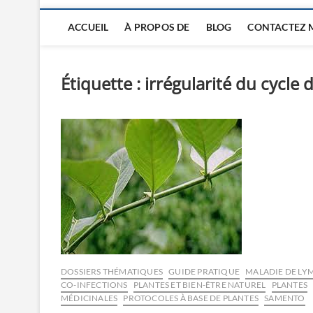
ACCUEIL
À PROPOS DE
BLOG
CONTACTEZ 
Étiquette :
irrégularité du cycle
DOSSIERS THÉMATIQUES
GUIDE PRATIQUE
MALADIE DE LYM
CO-INFECTIONS
PLANTES ET BIEN-ÊTRE NATUREL
PLANTES
MÉDICINALES
PROTOCOLES À BASE DE PLANTES
SAMENTO