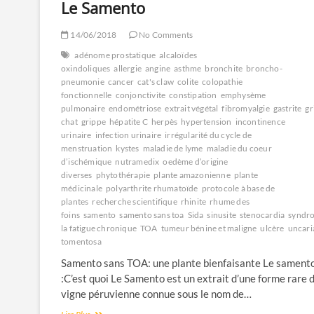
Le Samento
14/06/2018
No Comments
adénome prostatique
alcaloïdes
oxindoliques
allergie
angine
asthme
bronchite
broncho-
pneumonie
cancer
cat's claw
colite
colopathie
fonctionnelle
conjonctivite
constipation
emphysème
pulmonaire
endométriose
extrait végétal
fibromyalgie
gastrite
gr
chat
grippe
hépatite C
herpès
hypertension
incontinence
urinaire
infection urinaire
irrégularité du cycle de
menstruation
kystes
maladie de lyme
maladie du coeur
d’ischémique
nutramedix
oedème d’origine
diverses
phytothérapie
plante amazonienne
plante
médicinale
polyarthrite rhumatoïde
protocole à base de
plantes
recherche scientifique
rhinite
rhume des
foins
samento
samento sans toa
Sida
sinusite
stenocardia
syndr
la fatigue chronique
TOA
tumeur bénine et maligne
ulcère
uncari
tomentosa
Samento sans TOA: une plante bienfaisante Le sament
:C’est quoi Le Samento est un extrait d’une forme rare d
vigne péruvienne connue sous le nom de…
Le