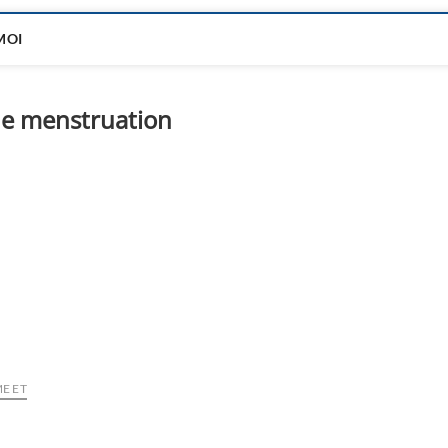
MOI
 de menstruation
E ET